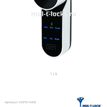
1
/
4
Артикул:
M/276-14316