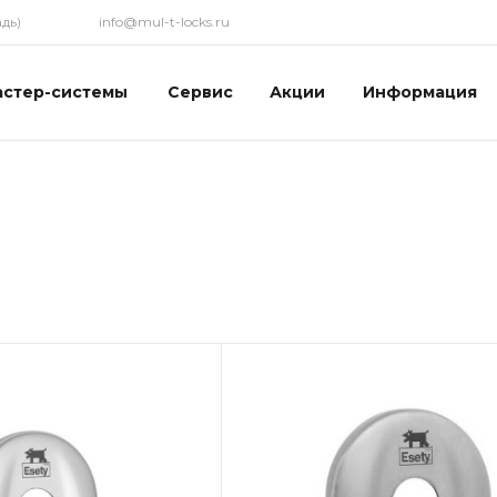
дь)
info@mul-t-locks.ru
астер-системы
Сервис
Акции
Информация