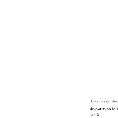
В наличии: Мн
Фурнитура Mul
кноб