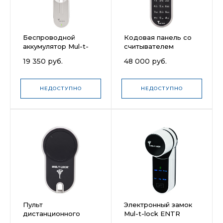
Беспроводной
Кодовая панель со
аккумулятор Mul-t-
считывателем
lock ENTR
отпечатков пальцев
19 350 руб.
48 000 руб.
Mul-t-lock ENTR
НЕДОСТУПНО
НЕДОСТУПНО
Пульт
Электронный замок
дистанционного
Mul-t-lock ENTR
управления Mul-t-