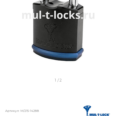
1
/
2
Артикул:
M/215-14288