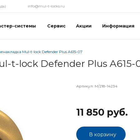
дь)
info@mul-t-locks.ru
астер-системы
Сервис
Акции
Информация
накладка Mul-t-lock Defender Plus A615-07
-t-lock Defender Plus A615-
Артикул:
M/218-14234
11 850 руб.
В корзину