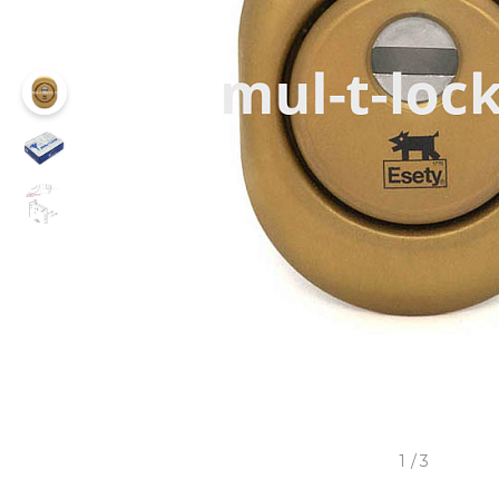
1
/
3